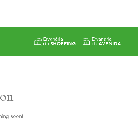
Ervanária
Ervanária
do
SHOPPING
da
AVENIDA
zon
hing soon!